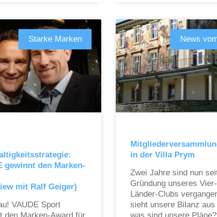
Starke Marken
News vom
Mitgliederversammlun
ltigkeitsstrategie:
in der Villa Prym
 gewinnt den Marken-
Zwei Jahre sind nun sei
Gründung unseres Vier-
view mit Ralf Geiger)
Länder-Clubs vergange
au! VAUDE Sport
sieht unsere Bilanz aus
t den Marken-Award für
was sind unsere Pläne