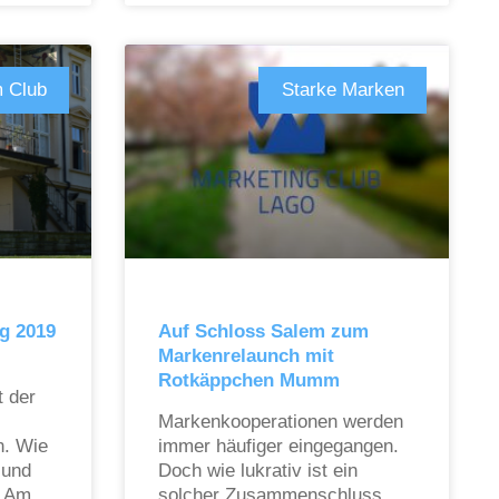
 Club
Starke Marken
g 2019
Auf Schloss Salem zum
Markenrelaunch mit
Rotkäppchen Mumm
t der
Markenkooperationen werden
n. Wie
immer häufiger eingegangen.
 und
Doch wie lukrativ ist ein
? Am
solcher Zusammenschluss