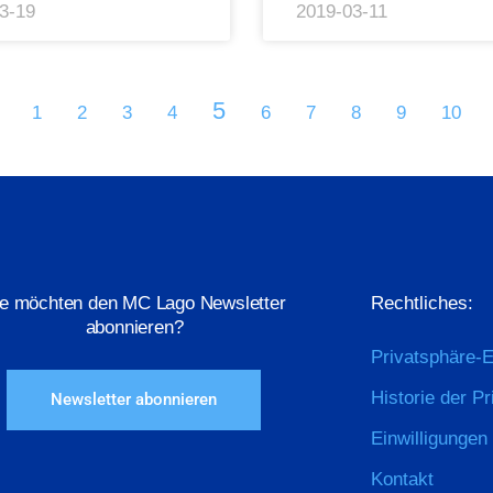
3-19
2019-03-11
5
1
2
3
4
6
7
8
9
10
ie möchten den MC Lago Newsletter
Rechtliches:
abonnieren?
Privatsphäre-E
Historie der P
Newsletter abonnieren
Einwilligungen
Kontakt