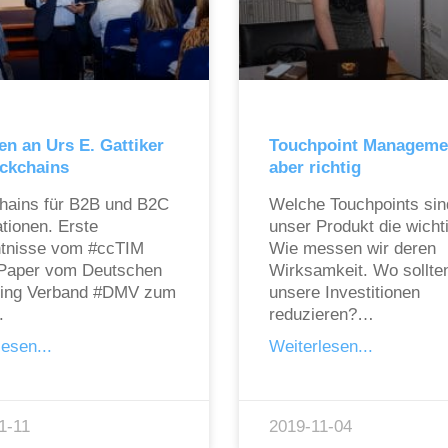
en an Urs E. Gattiker
Touchpoint Manageme
ckchains
aber richtig
hains für B2B und B2C
Welche Touchpoints sin
ationen. Erste
unser Produkt die wicht
tnisse vom #ccTIM
Wie messen wir deren
Paper vom Deutschen
Wirksamkeit. Wo sollten
ting Verband #DMV zum
unsere Investitionen
.
reduzieren?…
esen...
Weiterlesen...
1-11
2019-11-04