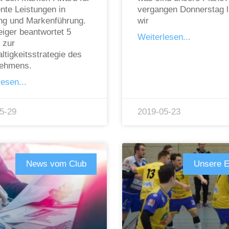
ente Leistungen in
vergangen Donnerstag l
ng und Markenführung.
wir
eiger beantwortet 5
Weiterlesen...
 zur
ltigkeitsstrategie des
nehmens.
esen...
5-29
2019-05-23
News vom Club
Unsere E