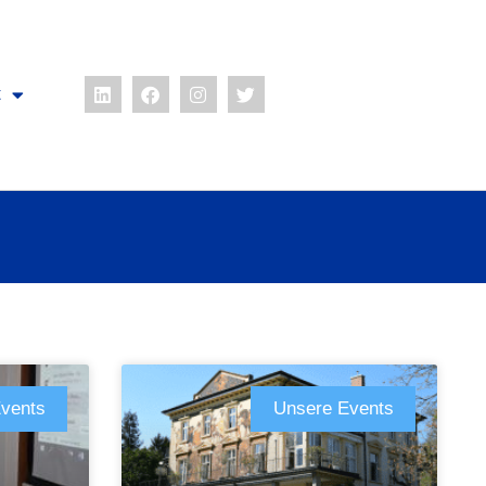
t
vents
Unsere Events