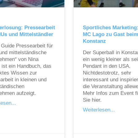
rlosung: Pressearbeit
Sportliches Marketing
Us und Mittelständler
MC Lago zu Gast bei
Konstanz
 Guide Pressearbeit für
 und mittelständische
Der Superball in Konsta
ehmen“ von Nina
ein wenig kleiner als se
 ist ein Handbuch, das
Pendant in den USA.
tes Wissen zur
Nichtdestotrotz, sehr
arbeit in kleinen und
interessant und inspirie
ständischen
die Veranstaltung allewe
ehmen aufzeigt.
Mehr Infos zum Event f
Sie hier.
esen...
Weiterlesen...