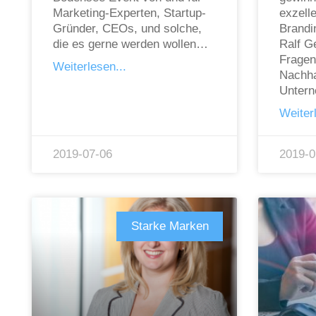
Marketing-Experten, Startup-
exzell
Gründer, CEOs, und solche,
Brandi
die es gerne werden wollen…
Ralf G
Fragen
Weiterlesen...
Nachha
Unter
Weiterl
2019-07-06
2019-0
Starke Marken