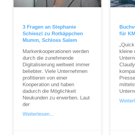
3 Fragen an Stephanie
Buchve
Schieszl zu Rotkäppchen
für KM
Mumm, Schloss Salem
„Quick
Markenkooperationen werden
kleine
durch die zunehmende
Untern
Digitalisierung weltweit immer
Claudy
beliebter. Viele Unternehmen
kompak
profitieren von einer
Presse
Kooperation und haben
mittel
dadurch die Möglichkeit
Untern
Neukunden zu erwerben. Laut
Weiterl
der
Weiterlesen...