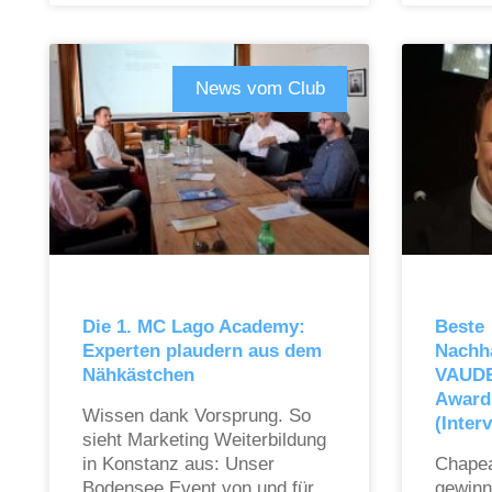
News vom Club
Die 1. MC Lago Academy:
Beste
Experten plaudern aus dem
Nachha
Nähkästchen
VAUDE
Award
Wissen dank Vorsprung. So
(Inter
sieht Marketing Weiterbildung
in Konstanz aus: Unser
Chape
Bodensee Event von und für
gewinn