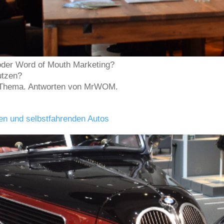
oder Word of Mouth Marketing?
utzen?
n Thema. Antworten von MrWOM.
en und selbstfahrenden Autos