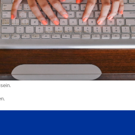
sein.
en.