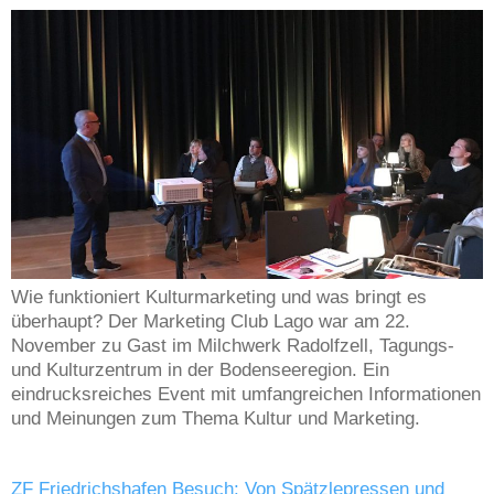
Wie funktioniert Kulturmarketing und was bringt es
überhaupt? Der Marketing Club Lago war am 22.
November zu Gast im Milchwerk Radolfzell, Tagungs-
und Kulturzentrum in der Bodenseeregion. Ein
eindrucksreiches Event mit umfangreichen Informationen
und Meinungen zum Thema Kultur und Marketing.
ZF Friedrichshafen Besuch: Von Spätzlepressen und