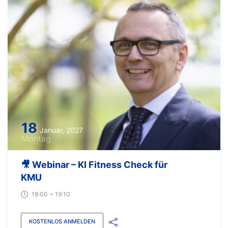
18
Januar, 2027
Montag
🎥 Webinar – KI Fitness Check für
KMU
-
18:00
19:10
KOSTENLOS ANMELDEN