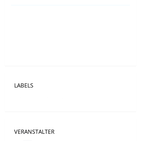
Event Location
Wolfsberg UBS | Ermatingen | Schweiz |
Untersee (Bodensee)
LABELS
Events 2022
Events 2026
VERANSTALTER