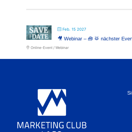
Feb. 15 2027
🎥 Webinar – 🧰 🥁 nächster Even
Online-Event / Webinar
S