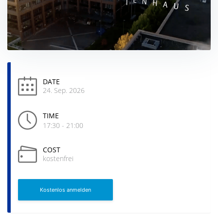
DATE
24. Sep. 2026
TIME
17:30 - 21:00
COST
kostenfrei
Kostenlos anmelden