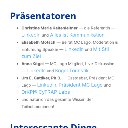
Präsentatoren
Christine Maria Kaltenleitner
— die Referentin —
LinkedIn
Alles ist Kommunikation
und
Elisabeth Motsch
— Beirat MC Lago, Moderation &
LinkedIn
Mit Stil
Einführung Speaker —
und
zum Ziel
Anna Kögel
— MC Lago Mitglied, Live-Diskussion
LinkedIn
Kögel Touristik
—
und
Urs E. Gattiker, Ph.D.
— Gastgeber, Präsident MC
LinkedIn
Präsident MC Lago
Lago —
,
und
DrKPI® CyTRAP Labs
und natürlich das gesamte Wissen der
Teilnehmer:innen!
Interessante Dinge