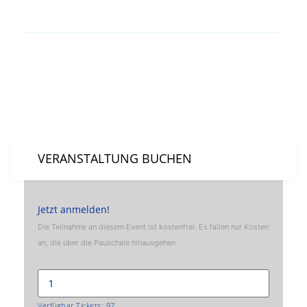
Event Location
Online-Event / Webinar
VERANSTALTUNG BUCHEN
Jetzt anmelden!
Die Teilnahme an diesem Event ist kostenfrei. Es fallen nur Kosten
an, die über die Pauschale hinausgehen.
Verfügbar Tickets:
97