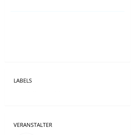
Event Location
Villa Prym ( Seestraße 33 – 78464 Konstanz )
LABELS
Events 2022
Events 2026
VERANSTALTER