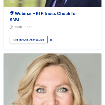
Montag
🎥 Webinar – KI Fitness Check für
KMU
-
18:00
19:10
KOSTENLOS ANMELDEN