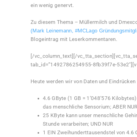
ein wenig genervt.
Zu diesem Thema – Müllermilch und Dmexc
(Mark Leinemann, #MCLago Gründungsmitgl
Blogeintrag mit Leserkommentaren.
[/vc_column_text][/vc_tta_section][vc_tta_se
tab_id=”1492786254955-8fb39f7e-53e2″][v
Heute werden wir von Daten und Eindrücken 
4.6 GByte (1 GB = 1’048’576 Kilobytes)
das menschliche Sensorium; ABER NU
25 KByte kann unser menschliche Gehir
Stunde verarbeiten; UND NUR
1 EIN Zweihunderttausendstel von 4.6 