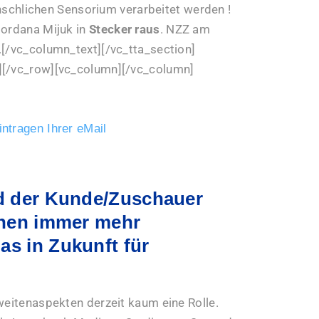
nschlichen Sensorium verarbeitet werden !
Gordana Mijuk in
Stecker raus
. NZZ am
.[/vc_column_text][/vc_tta_section]
][/vc_row][vc_column][/vc_column]
ntragen Ihrer eMail
rd der Kunde/Zuschauer
ehen immer mehr
s in Zukunft für
weitenaspekten derzeit kaum eine Rolle.