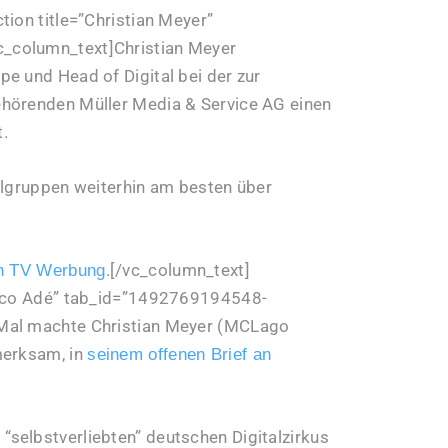
ion title=”Christian Meyer”
_column_text]Christian Meyer
e und Head of Digital bei der zur
ehörenden Müller Media & Service AG einen
.
elgruppen weiterhin am besten über
.[/vc_column_text]
in TV Werbung
mexco Adé” tab_id=”1492769194548-
 Mal machte Christian Meyer (MCLago
merksam, in
seinem offenen Brief an
“selbstverliebten” deutschen Digitalzirkus