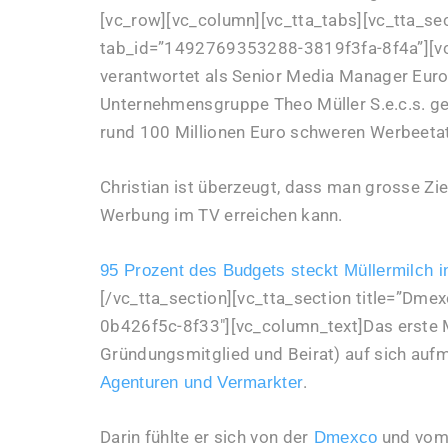
[vc_row][vc_column][vc_tta_tabs][vc_tta_sect
tab_id=”1492769353288-3819f3fa-8f4a”][vc
verantwortet als Senior Media Manager Europ
Unternehmensgruppe Theo Müller S.e.c.s. g
rund 100 Millionen Euro schweren Werbeetat
Christian ist überzeugt, dass man grosse Zi
Werbung im TV erreichen kann.
95 Prozent des Budgets steckt Müllermilch 
[/vc_tta_section][vc_tta_section title=”D
0b426f5c-8f33″][vc_column_text]Das erste
Gründungsmitglied und Beirat) auf sich auf
.
Agenturen und Vermarkter
Darin fühlte er sich von der
und vom 
Dmexco