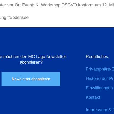
ster vor Ort Event: KI Workshop DSGVO konform am 12. Mä
ung #Bodensee
ie möchten den MC Lago Newsletter
Rechtliches:
abonnieren?
Privatsphäre-E
Historie der P
Newsletter abonnieren
Einwilligungen
Kontakt
Impressum & 