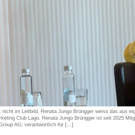
; nicht im Leitbild. Renata Jungo Brüngger weiss das aus ei
eting Club Lago. Renata Jungo Brüngger ist seit 2025 Mitg
roup AG; verantwortlich für […]