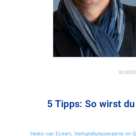
31/10/2
5 Tipps: So wirst d
Heiko van Eckert, Verhandlungsexperte im 