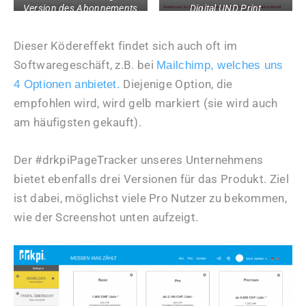
Version des Abonnements
Digital UND Print
schmackhaft zu machen.
bevorzugen – siehe Dan
Ariely, Predictably Irrational
Dieser Ködereffekt findet sich auch oft im
Softwaregeschäft, z.B. bei
Mailchimp, welches uns
Diejenige Option, die
4 Optionen anbietet.
empfohlen wird, wird gelb markiert (sie wird auch
am häufigsten gekauft).
Der #drkpiPageTracker unseres Unternehmens
bietet ebenfalls drei Versionen für das Produkt. Ziel
ist dabei, möglichst viele Pro Nutzer zu bekommen,
wie der Screenshot unten aufzeigt.