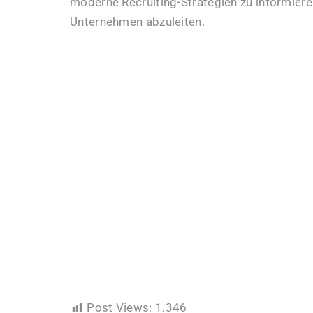
moderne Recruiting-Strategien zu informie
Unternehmen abzuleiten.
Post Views:
1.346