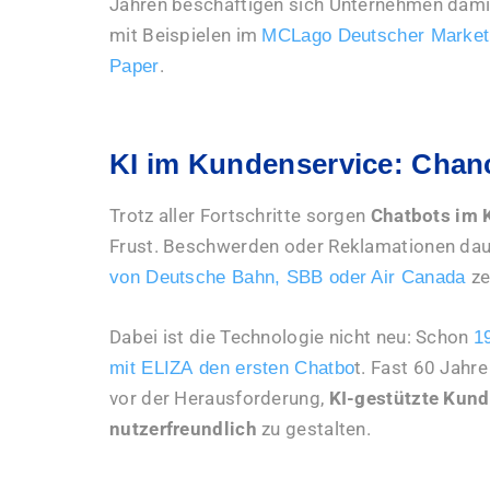
Jahren beschäftigen sich Unternehmen damit.
mit Beispielen im
MCLago Deutscher Marketi
.
Paper
KI im Kundenservice: Cha
Trotz aller Fortschritte sorgen
Chatbots im 
Frust. Beschwerden oder Reklamationen daue
ze
von
Deutsche Bahn, SBB oder Air Canada
Dabei ist die Technologie nicht neu: Schon
1
t. Fast 60 Jah
mit
ELIZA
den ersten Chatbo
vor der Herausforderung,
KI-gestützte Kund
nutzerfreundlich
zu gestalten.