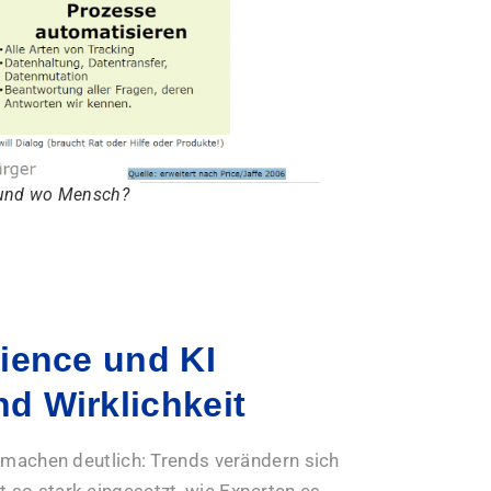
 und wo Mensch?
ience und KI
d Wirklichkeit
machen deutlich: Trends verändern sich
t so stark eingesetzt, wie Experten es