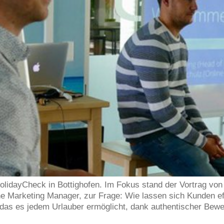
olidayCheck in Bottighofen. Im Fokus stand der Vortrag vo
e Marketing Manager, zur Frage: Wie lassen sich Kunden ef
 das es jedem Urlauber ermöglicht, dank authentischer Bewe