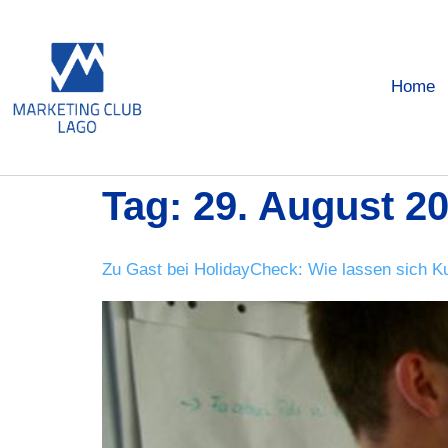
Home
Tag:
29. August 2
Zu Gast bei HolidayCheck: Wie lassen sich Ku