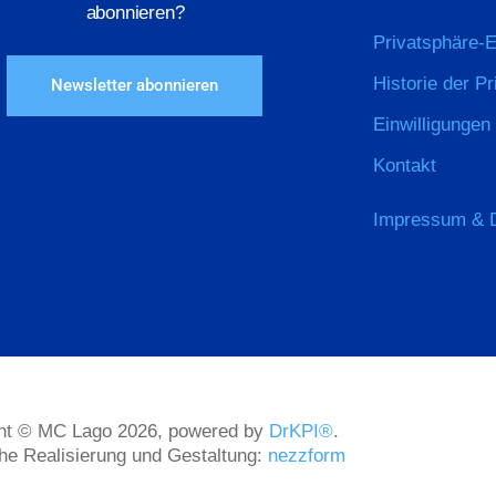
abonnieren?
Privatsphäre-E
Historie der P
Newsletter abonnieren
Einwilligungen
Kontakt
Impressum & 
ht © MC Lago 2026, powered by
DrKPI®
.
he Realisierung und Gestaltung:
nezzform