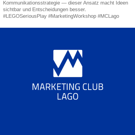
Kommunikationsstrategie — dieser Ansatz macht Ideen
sichtbar und Entscheidungen besser.
#LEGOSeriousPlay #MarketingWorkshop #MCLago