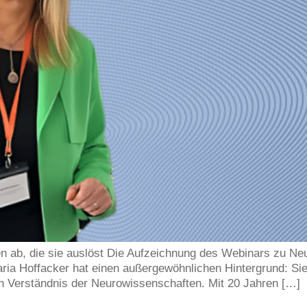
n ab, die sie auslöst Die Aufzeichnung des Webinars zu Ne
Maria Hoffacker hat einen außergewöhnlichen Hintergrund: Sie
fen Verständnis der Neurowissenschaften. Mit 20 Jahren […]