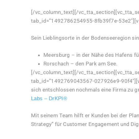
[/vc_column_text][/vc_tta_section][vc_tta_s
tab_id=”1492786254955-8fb39f7e-53e2″][v
Sein Lieblingsorte in der Bodenseeregion sin
Meersburg – in der Nähe des Hafens fü
Rorschach – den Park am See.
[/vc_column_text][/vc_tta_section][vc_tta_se
tab_id=”1492769043567-027926e9-90f4″][vc
sich entschlossen nochmals eine Firma zu g
Labs – DrKPI®
Mit seinem Team hilft er Kunden bei der Pla
Strategy” für Customer Engagement und Digi