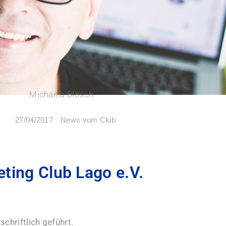
Michaela Blösch
News vom Club
27/04/2017
ting Club Lago e.V.
chriftlich geführt.