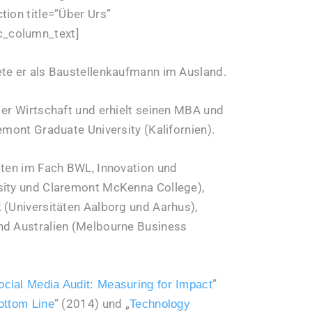
tion title=”Über Urs”
c_column_text]
ete er als Baustellenkaufmann im Ausland.
 er Wirtschaft und erhielt seinen MBA und
emont Graduate University (Kalifornien).
äten im Fach BWL, Innovation und
rsity und Claremont McKenna College),
 (Universitäten Aalborg und Aarhus),
nd Australien (Melbourne Business
”
ocial Media Audit: Measuring for Impact
” (2014) und „
Bottom Line
Technology