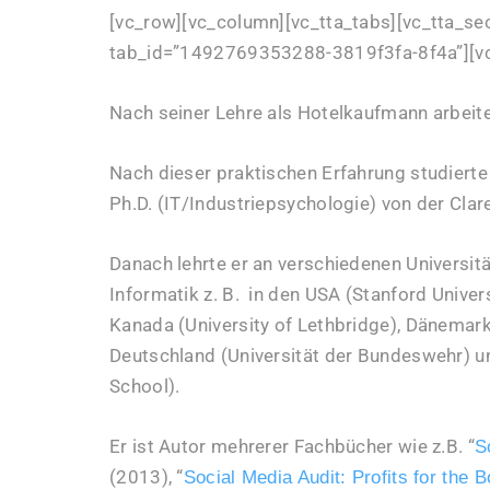
[vc_row][vc_column][vc_tta_tabs][vc_tta_sec
tab_id=”1492769353288-3819f3fa-8f4a”][v
Nach seiner Lehre als Hotelkaufmann arbeit
Nach dieser praktischen Erfahrung studierte
Ph.D. (IT/Industriepsychologie) von der Clar
Danach lehrte er an verschiedenen Universit
Informatik
z. B. in den USA (Stanford Unive
Kanada (University of Lethbridge), Dänemark
Deutschland (Universität der Bundeswehr) u
School).
Er ist Autor mehrerer Fachbücher wie z.B. “
S
(2013), “
Social Media Audit: Profits for the 