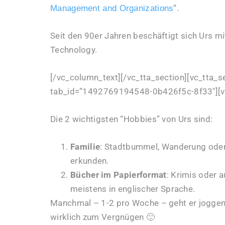
“.
Management and Organizations
Seit den 90er Jahren beschäftigt sich Urs mi
Technology.
[/vc_column_text][/vc_tta_section][vc_tta_s
tab_id=”1492769194548-0b426f5c-8f33″][v
Die 2 wichtigsten “Hobbies” von Urs sind:
Familie
: Stadtbummel, Wanderung oder 
erkunden.
Bücher im Papierformat
: Krimis oder 
meistens in englischer Sprache.
Manchmal – 1-2 pro Woche – geht er joggen.
wirklich zum Vergnügen 🙂