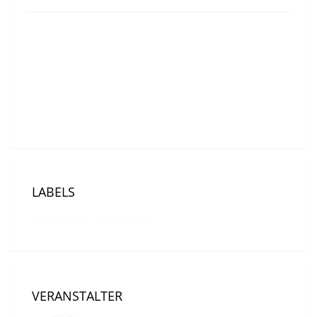
Event Location
Wolfsberg UBS | Ermatingen | Schweiz |
Untersee (Bodensee)
LABELS
Events 2022
Events 2026
VERANSTALTER