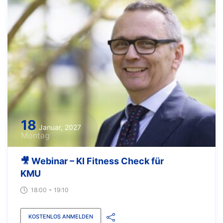
18
Januar, 2027
Montag
🎥 Webinar – KI Fitness Check für
KMU
-
18:00
19:10
KOSTENLOS ANMELDEN