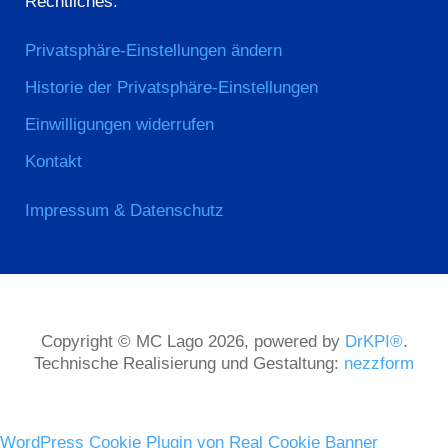
Rechtliches:
Privatsphäre-Einstellungen ändern
Historie der Privatsphäre-Einstellungen
Einwilligungen widerrufen
Kontakt
Impressum & Datenschutz
Copyright © MC Lago 2026, powered by
DrKPI®
.
Technische Realisierung und Gestaltung:
nezzform
WordPress Cookie Plugin von Real Cookie Banner